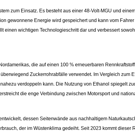
System zum Einsatz. Es besteht aus einer 48-Volt-MGU und ein
ion gewonnene Energie wird gespeichert und kann vom Fahrer p
 einen wichtigen Technologieschritt dar und verbessert sowohl 
ordamerikas, die auf einen 100 % erneuerbaren Rennkraftstoff u
 überwiegend Zuckerrohrabfälle verwendet. Im Vergleich zum E
 nahezu verdoppeln kann. Die Nutzung von Ethanol spiegelt zu
streicht die enge Verbindung zwischen Motorsport und national
en entwickelt, dessen Seitenwände aus nachhaltigem Naturkauts
rauch, der im Wüstenklima gedeiht. Seit 2023 kommt dieser Rei