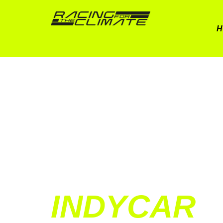
H
INDYCAR