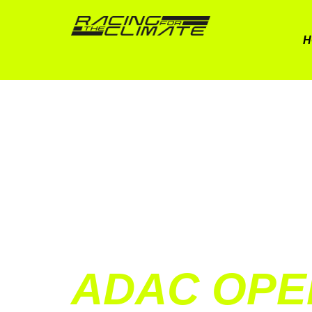
H
ADAC OPE