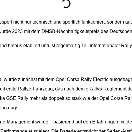
esport nicht nur technisch und sportlich funktioniert, sondern au
rde 2023 mit dem DMSB-Nachhaltigkeitspreis des Deutschen 
nd hinaus etabliert und ist regelmäßig Teil internationaler Ral
kal wurde zunächst mit dem Opel Corsa Rally Electric ausgetr
eit erste Rallye-Fahrzeug, das nach dem eRally5-Reglement des
ka GSE Rally mehr als doppelt so stark wie der Opel Corsa Rall
ahrzeugs.
ie-Management wurde – basierend auf den Erfahrungen mit dem C
erformance ausgelegt. Die Batterie entspricht der Serien-Ausf