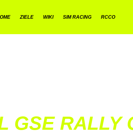
OME
ZIELE
WIKI
SIM RACING
RCCO
L GSE RALLY 