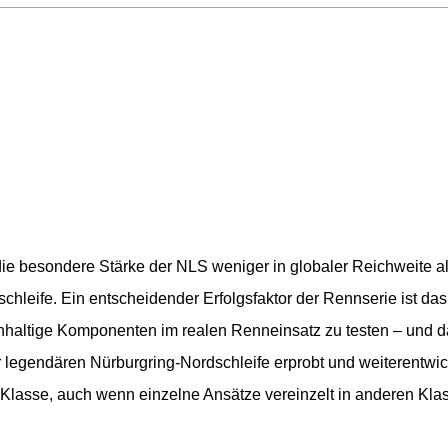
r
n
 die besondere Stärke der NLS weniger in globaler Reichweite a
chleife. Ein entscheidender Erfolgsfaktor der Rennserie ist da
achhaltige Komponenten im realen Renneinsatz zu testen – und 
r legendären Nürburgring-Nordschleife erprobt und weiterentwi
T-Klasse, auch wenn einzelne Ansätze vereinzelt in anderen Kla