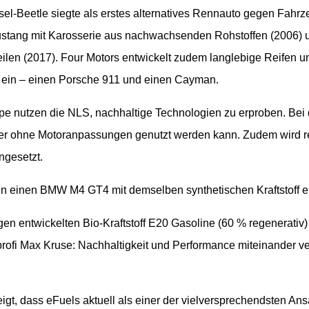
sel-Beetle siegte als erstes alternatives Rennauto gegen Fahrze
ustang mit Karosserie aus nachwachsenden Rohstoffen (2006) 
teilen (2017). Four Motors entwickelt zudem langlebige Reifen u
se ein – einen Porsche 911 und einen Cayman.
 nutzen die NLS, nachhaltige Technologien zu erproben. Bei d
 der ohne Motoranpassungen genutzt werden kann. Zudem wird rec
gesetzt.
hen einen BMW M4 GT4 mit demselben synthetischen Kraftstoff 
 entwickelten Bio-Kraftstoff E20 Gasoline (60 % regenerativ) 
profi Max Kruse: Nachhaltigkeit und Performance miteinander 
zeigt, dass eFuels aktuell als einer der vielversprechendsten Ans