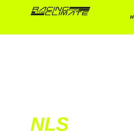
H
NLS