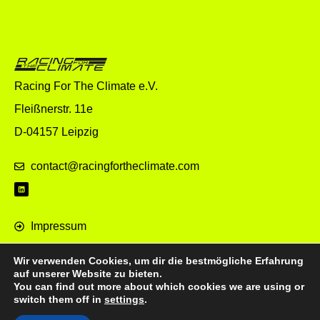
Racing For The Climate e.V.
Fleißnerstr. 11e
D-04157 Leipzig
contact@racingfortheclimate.com
Impressum
Datenschutz
Wir verwenden Cookies, um dir die bestmögliche Erfahrung
World eX
auf unserer Website zu bieten.
You can find out more about which cookies we are using or
switch them off in
settings
.
© 2026 Racing For The Climate e.V.