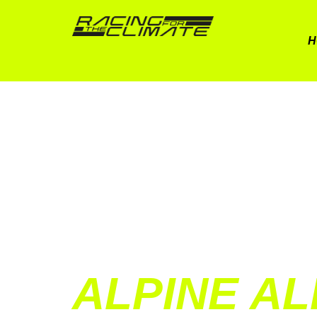
H
ALPINE A