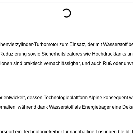
envierzylinder-Turbomotor zum Einsatz, der mit Wasserstoff bet
-Reduzierung sowie Sicherheitsfeatures wie Hochdrucktanks un
onen sind praktisch vernachlässigbar, und auch Ruß oder unve
 entwickelt, dessen Technologieplattform Alpine konsequent we
rhalten, während dank Wasserstoff als Energieträger eine Dek
orsport ein Technologietreiber für nachhaltige Lösungen bleibt