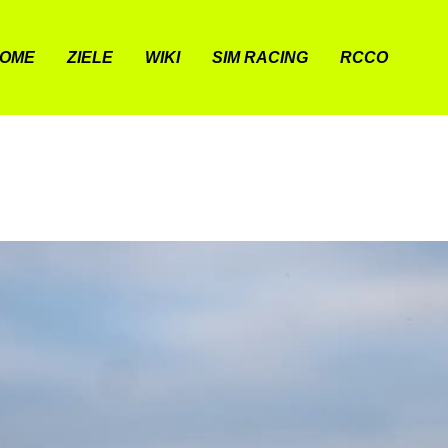
OME
ZIELE
WIKI
SIM RACING
RCCO